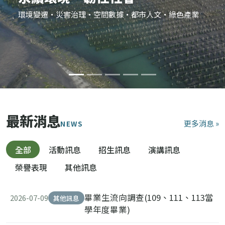
環境變遷・災害治理・空間數據・都市人文・綠色產業
最新消息
更多消息 »
NEWS
全部
活動訊息
招生訊息
演講訊息
榮譽表現
其他訊息
畢業生流向調查(109、111、113當
2026-07-09
其他訊息
學年度畢業)