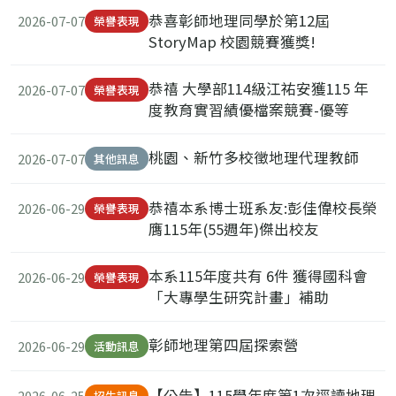
恭喜彰師地理同學於第12屆
2026-07-07
榮譽表現
StoryMap 校園競賽獲獎!
恭禧 大學部114級江祐安獲115 年
2026-07-07
榮譽表現
度教育實習績優檔案競賽-優等
桃園、新竹多校徵地理代理教師
2026-07-07
其他訊息
恭禧本系博士班系友:彭佳偉校長榮
2026-06-29
榮譽表現
膺115年(55週年)傑出校友
本系115年度共有 6件 獲得國科會
2026-06-29
榮譽表現
「大專學生研究計畫」補助
彰師地理第四屆探索營
2026-06-29
活動訊息
【公告】115學年度第1次逕讀地理
2026-06-25
招生訊息